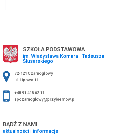
SZKOŁA PODSTAWOWA
im. Władysława Komara i Tadeusza
Ślusarskiego
Adres pocztowy:
72-121 Czarnogłowy
ul. Lipowa 11
+48 91 418 62 11
spczarnoglowy@przybiernow.pl
BĄDŹ Z NAMI
aktualności i informacje