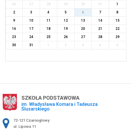
26
27
28
29
30
31
1
2
3
4
5
6
7
8
9
10
11
12
13
14
15
16
17
18
19
20
21
22
23
24
25
26
27
28
29
30
31
1
2
3
4
5
SZKOŁA PODSTAWOWA
im. Władysława Komara i Tadeusza
Ślusarskiego
Adres pocztowy:
72-121 Czarnogłowy
ul. Lipowa 11