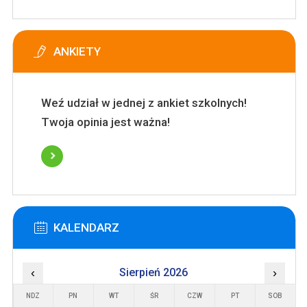
ANKIETY
Weź udział w jednej z ankiet szkolnych!
Twoja opinia jest ważna!
KALENDARZ
‹
Sierpień 2026
›
NDZ
PN
WT
ŚR
CZW
PT
SOB