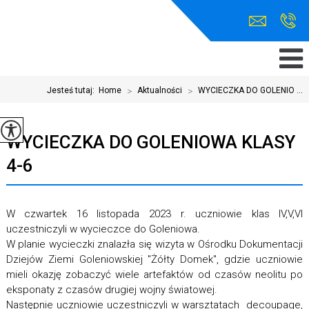
Jesteś tutaj:
Home
>
Aktualności
>
WYCIECZKA DO GOLENIO ...
WYCIECZKA DO GOLENIOWA KLASY
4-6
W czwartek 16 listopada 2023 r. uczniowie klas IV,V,VI
uczestniczyli w wycieczce do Goleniowa.
W planie wycieczki znalazła się wizyta w Ośrodku Dokumentacji
Dziejów Ziemi Goleniowskiej "Żółty Domek", gdzie uczniowie
mieli okazję zobaczyć wiele artefaktów od czasów neolitu po
eksponaty z czasów drugiej wojny światowej.
Następnie uczniowie uczestniczyli w warsztatach decoupage,