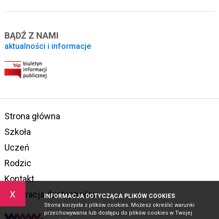
BĄDŹ Z NAMI
aktualności i informacje
Strona główna
Szkoła
Uczeń
Rodzic
Kontakt
x
Deklaracja dostępności
INFORMACJA DOTYCZĄCA PLIKÓW COOKIES
Strona korzysta z plików cookies. Możesz określić warunki
przechowywania lub dostępu do plików cookies w Twojej