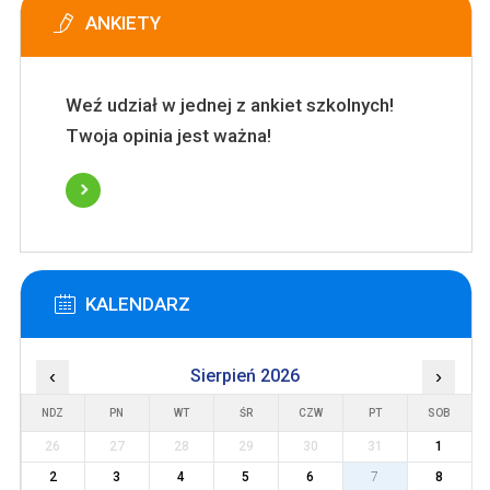
ANKIETY
Weź udział w jednej z ankiet szkolnych!
Twoja opinia jest ważna!
KALENDARZ
‹
Sierpień 2026
›
NDZ
PN
WT
ŚR
CZW
PT
SOB
26
27
28
29
30
31
1
2
3
4
5
6
7
8