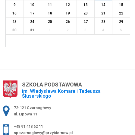
9
10
11
12
13
14
15
16
17
18
19
20
21
22
23
24
25
26
27
28
29
30
31
1
2
3
4
5
SZKOŁA PODSTAWOWA
im. Władysława Komara i Tadeusza
Ślusarskiego
Adres pocztowy:
72-121 Czarnogłowy
ul. Lipowa 11
+48 91 418 62 11
spczarnoglowy@przybiernow.pl