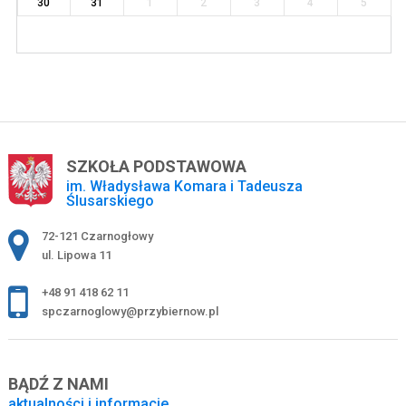
30
31
1
2
3
4
5
SZKOŁA PODSTAWOWA
im. Władysława Komara i Tadeusza
Ślusarskiego
Adres pocztowy:
72-121 Czarnogłowy
ul. Lipowa 11
+48 91 418 62 11
spczarnoglowy@przybiernow.pl
BĄDŹ Z NAMI
aktualności i informacje