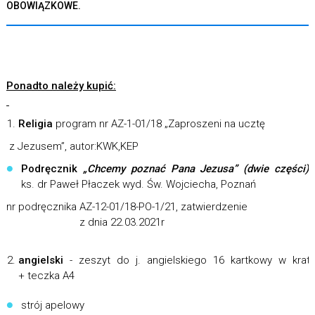
OBOWIĄZKOWE.
Ponadto należy kupić:
Religia
program nr AZ-1-01/18 „Zaproszeni na ucztę
z Jezusem”, autor:KWK,KEP
Podręcznik
„Chcemy poznać Pana Jezusa” (dwie części)
ks. dr Paweł Płaczek wyd. Św. Wojciecha, Poznań
nr podręcznika AZ-12-01/18-PO-1/21, zatwierdzenie
z dnia 22.03.2021r
angielski
- zeszyt do j. angielskiego 16 kartkowy w krat
+ teczka A4
strój apelowy