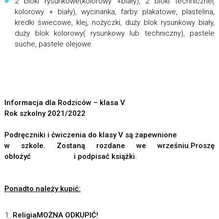
2 bloki rysunkowe(kolorowy +biały), 2 bloki techniczne(
kolorowy + biały), wycinanka, farby plakatowe, plastelina,
kredki świecowe, klej, nożyczki, duży blok rysunkowy biały,
duży blok kolorowy( rysunkowy lub techniczny), pastele
suche, pastele olejowe.
Informacja dla Rodziców – klasa V
Rok szkolny 2021/2022
Podręczniki i ćwiczenia do klasy V są zapewnione
w szkole. Zostaną rozdane we wrześniu.Proszę
obłożyć i podpisać książki.
Ponadto należy kupić:
Religia
MOŻNA ODKUPIĆ!