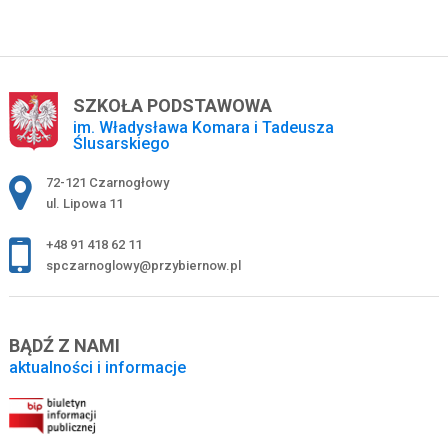
SZKOŁA PODSTAWOWA
im. Władysława Komara i Tadeusza
Ślusarskiego
Adres pocztowy:
72-121 Czarnogłowy
ul. Lipowa 11
+48 91 418 62 11
spczarnoglowy@przybiernow.pl
BĄDŹ Z NAMI
aktualności i informacje