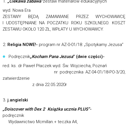
„Ciekawa zabawa”
zestaw materiałów edukacyjnych
wyd. Nowa Era
ZESTAWY BĘDĄ ZAMAWIANE PRZEZ WYCHOWAWCĘ
I UDOSTĘPNIANE NA POCZATKU ROKU SZKOLNEGO. KOSZT
ZESTAWU OKOŁO 120 ZŁ, WPŁATY U WYCHOWAWCY.
Religia NOWE!-
program nr AZ-0-01/18: „Spotykamy Jezusa”
Podręcznik
„Kocham Pana Jezusa
” (dwie części)-
red. ks. dr Paweł Płaczek wyd. Św. Wojciecha, Poznań
nr podręcznika AZ-04-01/18-PO-3/20,
zatwierdzenie
z dnia 22.05.2020r
j.angielski
„Doiscover with Dex 2 Książka ucznia PLUS”-
podręcznik
Wydawnictwo Mcmillan.+ teczka A4,