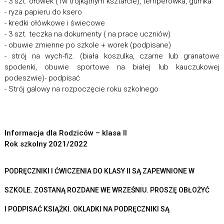
- 3 szt. ołówek (1w trójkątnym kształcie), temperówka, gumka
- ryza papieru do ksero
- kredki ołówkowe i świecowe
- 3 szt. teczka na dokumenty ( na prace uczniów)
- obuwie zmienne po szkole + worek (podpisane)
- strój na wych-fiz. (biała koszulka, czarne lub granatowe
spodenki, obuwie sportowe na białej lub kauczukowej
podeszwie)- podpisać
- Strój galowy na rozpoczęcie roku szkolnego
Informacja dla Rodziców – klasa II
Rok szkolny 2021/2022
PODRĘCZNIKI I ĆWICZENIA DO KLASY II SĄ ZAPEWNIONE
W
SZKOLE. ZOSTANĄ ROZDANE WE WRZEŚNIU. PROSZĘ OBŁOŻYĆ
I PODPISAĆ KSIĄŻKI. OKLADKI NA PODRĘCZNIKI SĄ