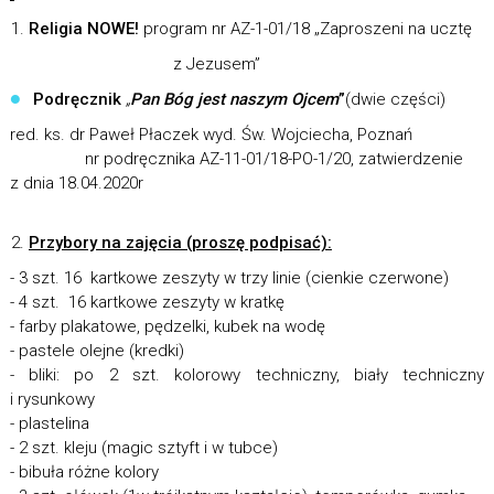
Religia NOWE!
program nr AZ-1-01/18 „Zaproszeni na ucztę
z Jezusem”
Podręcznik
„
Pan Bóg jest naszym Ojcem
”
(dwie części)
red. ks. dr Paweł Płaczek wyd. Św. Wojciecha, Poznań
nr podręcznika AZ-11-01/18-PO-1/20, zatwierdzenie
z dnia 18.04.2020r
Przybory na zajęcia (proszę podpisać):
- 3 szt. 16 kartkowe zeszyty w trzy linie (cienkie czerwone)
- 4 szt. 16 kartkowe zeszyty w kratkę
- farby plakatowe, pędzelki, kubek na wodę
- pastele olejne (kredki)
- bliki: po 2 szt. kolorowy techniczny, biały techniczny
i rysunkowy
- plastelina
- 2 szt. kleju (magic sztyft i w tubce)
- bibuła różne kolory