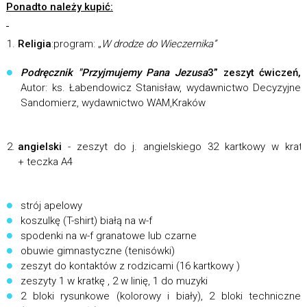
Ponadto należy kupić:
Religia
:program: „
W drodze do Wieczernika”
Podręcznik "Przyjmujemy Pana Jezusa
3” zeszyt ćwiczeń,
Autor: ks. Łabendowicz Stanisław, wydawnictwo Decyzyjne
Sandomierz, wydawnictwo WAM,Kraków
angielski
- zeszyt do j. angielskiego 32 kartkowy w krat
+ teczka A4
strój apelowy
koszulkę (T-shirt) białą na w-f
spodenki na w-f granatowe lub czarne
obuwie gimnastyczne (tenisówki)
zeszyt do kontaktów z rodzicami (16 kartkowy )
zeszyty 1 w kratkę , 2 w linię, 1 do muzyki
2 bloki rysunkowe (kolorowy i biały), 2 bloki techniczne