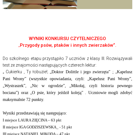
WYNIKI KONKURSU CZYTELNICZEGO
„
Przygody psów, ptaków i innych zwierzaków”.
Do szkolnego etapu przystąpiło 7 uczniów z klasy III. Rozwiązywali
test ze znajomości następujących czterech lektur:
„ Cukierku , Ty łobuzie!;
„
„Doktor Dolittle i jego zwierzęta” ;
Kapelusz
Pani Wrony” (wszystkie opowiadania, czyli: „Kapelusz Pani Wrony”,
„Wystraszek”, „Nic w ogrodzie”, „Mikołaj, czyli historia pewnego
bociana”)
oraz
„O psie, który jeździł koleją” .
Uczniowie mogli zdobyć
maksymalnie 72 punkty.
Wyniki przedstawiają się następująco:
I miejsce LAURA ZIĘCINA – 63 pkt
II miejsce IGA GODZISZEWSKA_ - 51 pkt
III miejsce
NATANIEL MIKODA – 47 pkt