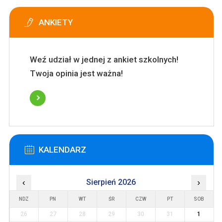
ANKIETY
Weź udział w jednej z ankiet szkolnych!
Twoja opinia jest ważna!
KALENDARZ
‹
Sierpień 2026
›
NDZ
PN
WT
ŚR
CZW
PT
SOB
26
27
28
29
30
31
1