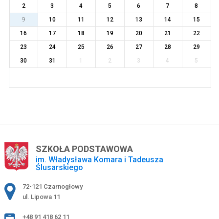
2
3
4
5
6
7
8
9
10
11
12
13
14
15
16
17
18
19
20
21
22
23
24
25
26
27
28
29
30
31
1
2
3
4
5
SZKOŁA PODSTAWOWA
im. Władysława Komara i Tadeusza
Ślusarskiego
Adres pocztowy:
72-121 Czarnogłowy
ul. Lipowa 11
+48 91 418 62 11