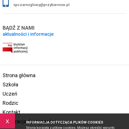
spczarnoglowy@przybiernow.pl
BĄDŹ Z NAMI
aktualności i informacje
Strona główna
Szkoła
Uczeń
Rodzic
Kontakt
x
Deklaracja dostępności
INFORMACJA DOTYCZĄCA PLIKÓW COOKIES
Strona korzysta z plików cookies. Możesz określić warunki