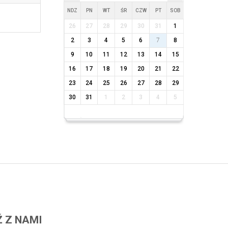
NDZ
PN
WT
ŚR
CZW
PT
SOB
26
27
28
29
30
31
1
2
3
4
5
6
7
8
9
10
11
12
13
14
15
16
17
18
19
20
21
22
23
24
25
26
27
28
29
30
31
1
2
3
4
5
 Z NAMI