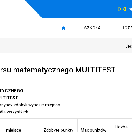
s
SZKOŁA
UCZ
Jes
kursu matematycznego MULTITEST
ATYCZNEGO
ST
szyscy zdobyli wysokie miejsca.
la wszystkich!
Liczba
miejsce
Zdobyte punkty
Max punktów