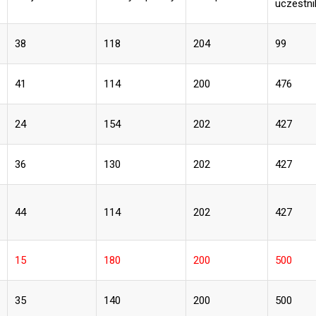
uczestn
38
118
204
99
41
114
200
476
24
154
202
427
36
130
202
427
44
114
202
427
15
180
200
500
35
140
200
500