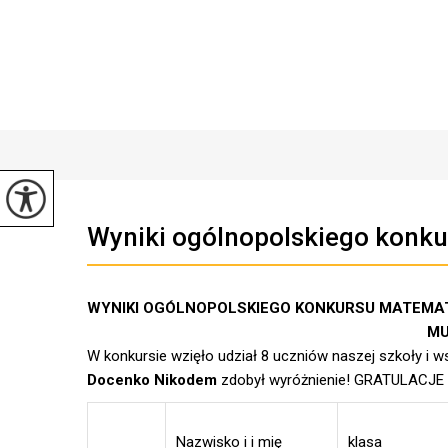
Wyniki ogólnopolskiego kon
WYNIKI OGÓLNOPOLSKIEGO KONKURSU MATEM
MULTITE
W konkursie wzięło udział 8 uczniów naszej szkoły i w
Docenko Nikodem
zdobył wyróżnienie! GRATULACJE d
Nazwisko i i mię
klasa