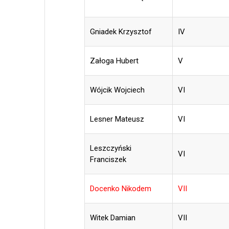
Gniadek Krzysztof
IV
Załoga Hubert
V
Wójcik Wojciech
VI
Lesner Mateusz
VI
Leszczyński
VI
Franciszek
Docenko Nikodem
VII
Witek Damian
VII