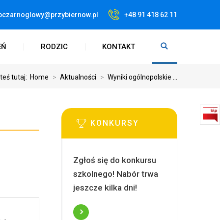
pczarnoglowy@przybiernow.pl
+48 91 418 62 11
EŃ
RODZIC
KONTAKT
teś tutaj:
Home
>
Aktualności
>
Wyniki ogólnopolskie ...
KONKURSY
Zgłoś się do konkursu
szkolnego! Nabór trwa
jeszcze kilka dni!