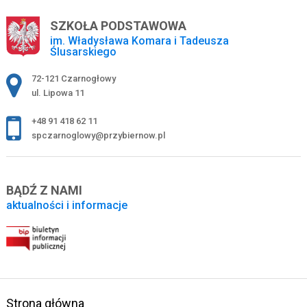
SZKOŁA PODSTAWOWA
im. Władysława Komara i Tadeusza
Ślusarskiego
Adres pocztowy:
72-121 Czarnogłowy
ul. Lipowa 11
+48 91 418 62 11
spczarnoglowy@przybiernow.pl
BĄDŹ Z NAMI
aktualności i informacje
Strona główna